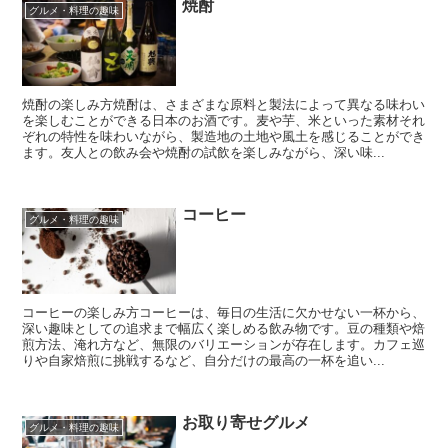
焼酎
グルメ・料理の趣味
焼酎の楽しみ方焼酎は、さまざまな原料と製法によって異なる味わい
を楽しむことができる日本のお酒です。麦や芋、米といった素材それ
ぞれの特性を味わいながら、製造地の土地や風土を感じることができ
ます。友人との飲み会や焼酎の試飲を楽しみながら、深い味...
コーヒー
グルメ・料理の趣味
コーヒーの楽しみ方コーヒーは、毎日の生活に欠かせない一杯から、
深い趣味としての追求まで幅広く楽しめる飲み物です。豆の種類や焙
煎方法、淹れ方など、無限のバリエーションが存在します。カフェ巡
りや自家焙煎に挑戦するなど、自分だけの最高の一杯を追い...
お取り寄せグルメ
グルメ・料理の趣味