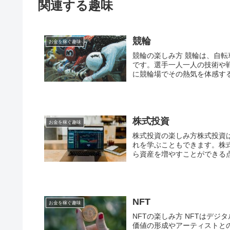
関連する趣味
競輪
お金を稼ぐ趣味
競輪の楽しみ方 競輪は、自
です。選手一人一人の技術や
に競輪場でその熱気を体感する
株式投資
お金を稼ぐ趣味
株式投資の楽しみ方株式投資
れを学ぶこともできます。株
ら資産を増やすことができる点
NFT
お金を稼ぐ趣味
NFTの楽しみ方 NFTはデ
価値の形成やアーティストとの